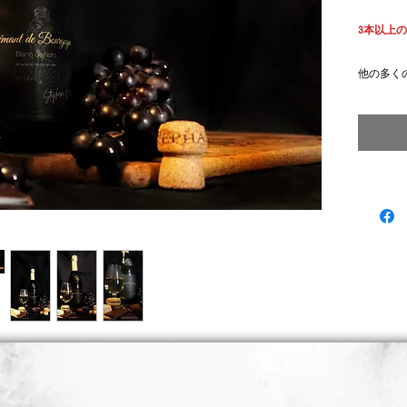
3本以上の
他の多く
を含んで
ノ・ノワ
非常に飲
込みこと
のテイス
ヒント
:
ニュ地方
非常に低
な味わい
す。お菓
ことをお
の相性も