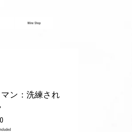
Wine Shop
レマン：洗練され
泡
Price
00
Included