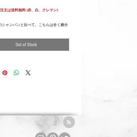
注文は送料無料 (赤、白、クレマン)
のシャンパンと比べて、こちらは全く糖分
いません。このブラン・ド・ノワール（ピ
ールを使ったスパークリングワイン）は、
Out of Stock
みやすく、エレガントな泡が口の中を包み
が特徴です。ひねりの効いたパイナップル
トに驚きを感じるかもしれません。
 このスパークリングワインは、シャンパー
の伝統に基づき製造していますが、糖度を
く抑えるように気をつけています。軽やか
で、口の中で発砲する泡に上品さがありま
子やクリーミーな魚料理と一緒にいただく
勧めします。また、あらゆる種類の前菜と
抜群です。